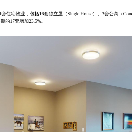
21套住宅物业，包括16套独立屋（Single House）、3套公寓（Condo/
的17套增加23.5%。