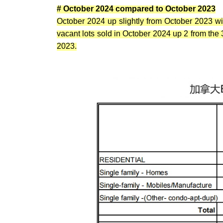
#
October 2024 compared to
October 2023
October 2024 up slightly from October 2023 
vacant lots sold in October 2024 up 2 from the 
2023.