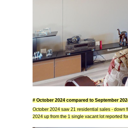
#
October 2024
compared to
September 202
October 2024 saw 21 residential sales - down
2024 up from the 1 single vacant lot reported fo