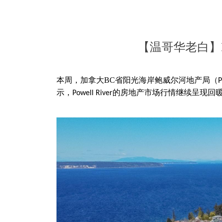
【温哥华老白】BC
本周，加拿大BC省阳光海岸鲍威尔河
地产局
（
示，
的房地产市场行情继续呈现回
Powell River