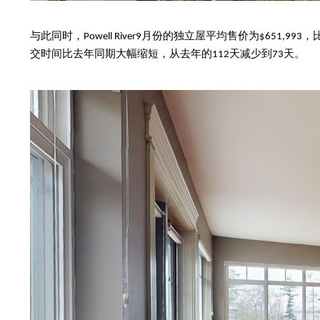
与此同时，
月份的独立屋平均售价为
，
Powell River9
$651,993
交时间比去年同期大幅缩短，从去年的
天减少到
天。
112
73