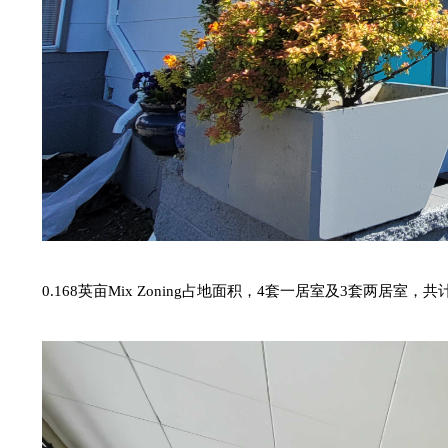
0.168
英亩
Mix Zoning占地面积
，
4套一居室
及
3套两居室，共