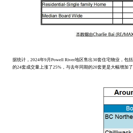
据统计
，
202
4
年
9
月
Powell River地
区
售出
30
套住宅物业，包括
的
24套成交量上涨了25%，与去年同期的20套更是大幅增加了