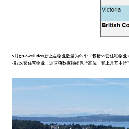
月份
新上盘物业数量为
个（包括
套住宅物业
9
Powell
River
62
55
括
套住宅物业，这两项数据继续保持高位，和上月基本持
226