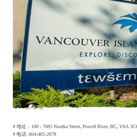
# 地址：100 - 7085 Nootka Street
,
Powell River, BC
,
V8A 3C6
# 电话: 604-485-2878