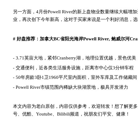
另一方面，
4月份Powell River的新上盘物业数量继续大幅增
业，再次创下今年新高，
这对于买家来说是一个利好消息，选
# 好
盘
推荐：加拿大
BC省阳光海岸Powell River, 鲍威尔河Cra
- 3
.7
1
英亩大地，紧邻
Cranberry湖，地理位置优越，景色优美
- 交通便利，
近各类生活服务设施，距离市中心仅
3分钟车程
- 50
年房龄
3卧1卫
19
60平尺室内面积，室外车库及工作储藏间
- Powell River市镇范围内稀缺大块湖景地
，极具开发潜力
本文内容为老白原创，内容仅供参考，欢迎转发！想了解更多
号、优酷、Youtube、
Bilibili
频道，祝朋友们平安、健康！