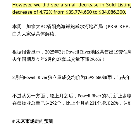
However, we did see a small decrease in Sold Listi
decrease of 4.72% from $35,774,650 to $34,086,300.
本周，加拿大
BC
省阳光海岸鲍威尔河地产局（
PRSCREB, Po
白为大家做具体解读。
根据报告显示，
2025
年
3
月
Powell River
地区共售出
19
套住
去年同期及今年
月的
套成交量下降
！
2
27
29.6%
月的
独立屋成交均价为
加币，与去年
3
Powell River
$592,580
不过从另一方面，继上月之后，
的
月新上盘
Powell
River
3
在盘物业总量已达
个，比上个月的
个增加
，达
292
231
26%
未来市场走向预测
#