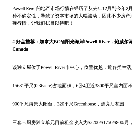
的地产市场行情在经历了从去年
月到今年
Powell River
12
2
种不确定性，导致了资本市场的大幅波动，因此不少房产
弹行情，让我们拭目以待吧！
#
好盘
推荐：
加拿大
BC
省阳光海岸
Powell River
，鲍威尔
Canada
该独立屋位于
Powell River
市中心，位置优越，近各类生活
15681
平尺
(0.36acre)
占地面积，
6
卧
4
卫近
3800
平尺室内面
900
平尺海景大阳台，
320
平尺
Greenhouse
，漂亮后花园
三套带厨房独立单元目前租金收入为
$2200/$1750/$800/
月