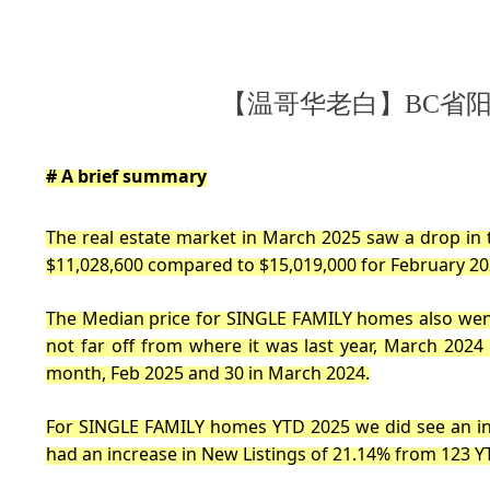
【温哥华老白】BC省阳光海
#
A brief summary
The real estate market in March 2025 saw a drop in 
$11,028,600 compared to $15,019,000 for February 2
The Median price for SINGLE FAMILY homes also wen
not far off from where it was last year, March 2024 
month, Feb 2025 and 30 in March 2024.
For SINGLE FAMILY homes YTD 2025 we did see an inc
had an increase in New Listings of 21.14% from 123 Y